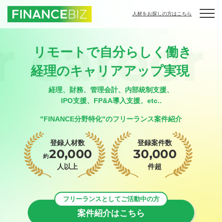
人材をお探しの方はこちら
リモートで自分らしく働き
経理のキャリアアップ実現
経理、財務、管理会計、内部統制支援、
IPO支援、FP&A導入支援、etc..
"FINANCE分野特化"のフリーランス案件紹介
登録人材数
登録案件数
20,000
30,000
約
人以上
件超
案件紹介はこちら